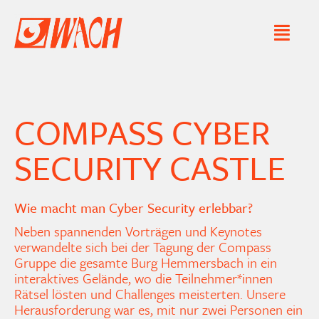
Zum
Toggl
Inhalt
Naviga
LEISTUNGEN
springen
COMPASS CYBER
WACH
SECURITY CASTLE
PROJEKTE
KONTAKT
Wie macht man Cyber Security erlebbar?
Neben spannenden Vorträgen und Keynotes
verwandelte sich bei der Tagung der Compass
Gruppe die gesamte Burg Hemmersbach in ein
interaktives Gelände, wo die Teilnehmer*innen
Rätsel lösten und Challenges meisterten.
Unsere
Herausforderung war es, mit nur zwei Personen ein