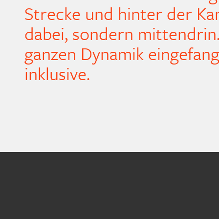
Strecke und hinter der Ka
dabei, sondern mittendrin
ganzen Dynamik eingefan
inklusive.