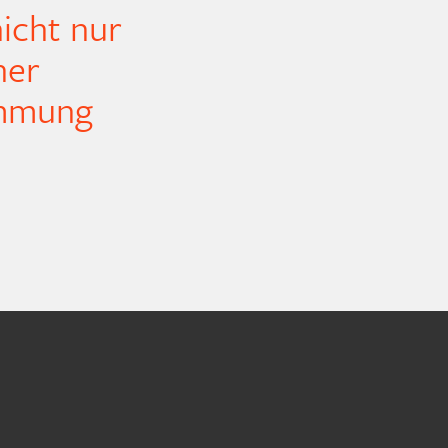
icht nur
ner
immung