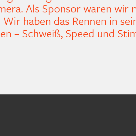
mera. Als Sponsor waren wir n
.
Wir haben das Rennen in sei
gen – Schweiß, Speed und St