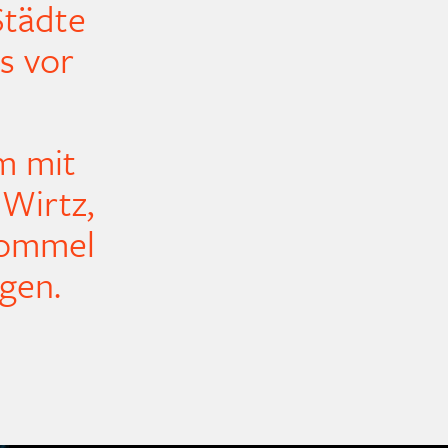
Städte
s vor
m mit
 Wirtz,
Bommel
gen.